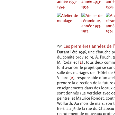
Les premières années de l
Durant l’été 1946, une ébauche pé
du comité provisoire, A. Pouch, 
M. Rodallec
[
1
]
, tous deux commerç
font avancer le projet qui se co
salle des mariages de l’Hôtel de 
Villard
[
2
]
, responsable d’un atel
prendre la direction de la future 
enseignements dans des locaux du
sont donnés rue Verdelet avec d
peintre, et Maurice Rondet, cont
Wolfarth. Au mois de mars, son tr
Bert, au 36 de la rue du Chapea
recrutement de nouveaux profes