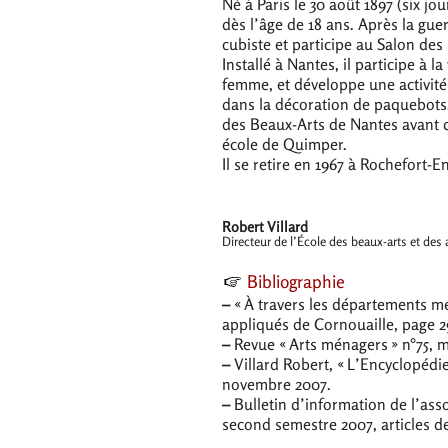
Né à Paris le 30 août 1897 (six jo
dès l’âge de 18 ans. Après la gue
cubiste et participe au Salon de
Installé à Nantes, il participe à l
femme, et développe une activité
dans la décoration de paquebots. À
des Beaux-Arts de Nantes avant d’
école de Quimper.
Il se retire en 1967 à Rochefort-
Robert Villard
Directeur de l’École des beaux-arts et des 
Bibliographie
–
«
À travers les départements meu
appliqués de Cornouaille, page 2
–
Revue «
Arts ménagers
» n°75, 
–
Villard Robert, «
L’Encyclopédi
novembre 2007.
–
Bulletin d’information de l’ass
second semestre 2007, articles d