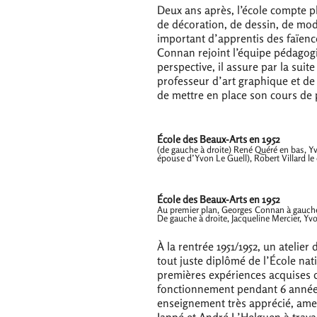
Deux ans après, l’école compte pl
de décoration, de dessin, de mode
important d’apprentis des faïenc
Connan rejoint l’équipe pédagogi
perspective, il assure par la suit
professeur d’art graphique et de 
de mettre en place son cours de 
École des Beaux-Arts en 1952
(de gauche à droite) René Quéré en bas, Yv
épouse d’Yvon Le Guell), Robert Villard le 
École des Beaux-Arts en 1952
Au premier plan, Georges Connan à gauche 
De gauche à droite, Jacqueline Mercier, Yv
À la rentrée 1951/1952, un atelier
tout juste diplômé de l’École nati
premières expériences acquises dè
fonctionnement pendant 6 années
enseignement très apprécié, ame
Jappé et André L’Helguen à trava