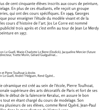
us de cent cinquante élèves inscrits aux cours de peinture,
lage. En plus de ces étudiants, elle reçoit un groupe
eries, qui ont des cours spécifiques. En 1949, Georges
que pour enseigner l’étude du modèle vivant et de la
e les cours d’histoire de l’art. Jos Le Corre est nommé
publicité trois après et c’est enfin au tour de Jean Le Merdy
peinture en 1957.
on Le Guell, Marie-Charlotte Le Berre (Dodick), Jacqueline Mercier (future
directeur, Yvette Morin, Gérard Guéguéniat...
et Pierre Toulhoat à droite.
on Le Guell, André l’Helguen, René Quéré...
 de céramique est créé au sein de l’école, Pierre Toulhoat,
onale supérieure des arts décoratifs de Paris et fort de ses
s le début de la faïencerie Keraluc, en assure le bon
 tout en étant chargé du cours de modelage. Son
na plusieurs de ses élèves, comme René Quéré, Jean-Paul
iller dans la manufacture de Victor Lucas.