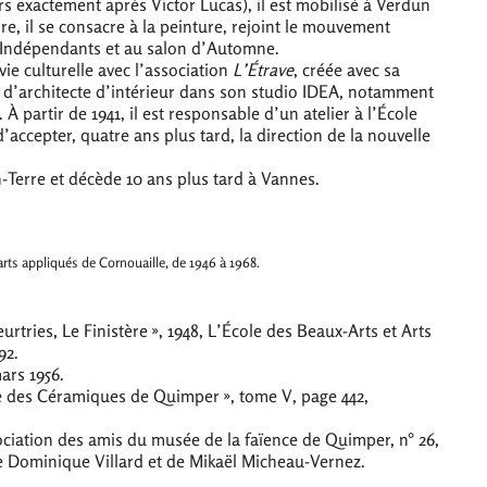
urs exactement après Victor Lucas), il est mobilisé à Verdun
rre, il se consacre à la peinture, rejoint le mouvement
s Indépendants et au salon d’Automne.
a vie culturelle avec l’association
L’Étrave
, créée avec sa
 d’architecte d’intérieur dans son studio
IDEA
, notamment
 partir de 1941, il est responsable d’un atelier à l’École
accepter, quatre ans plus tard, la direction de la nouvelle
En-Terre et décède 10 ans plus tard à Vannes.
arts appliqués de Cornouaille, de 1946 à 1968.
rtries, Le Finistère
», 1948, L’École des Beaux-Arts et Arts
92.
mars 1956.
e des Céramiques de Quimper
», tome V, page 442,
ociation des amis du musée de la faïence de Quimper, n° 26,
e Dominique Villard et de Mikaël Micheau-Vernez.