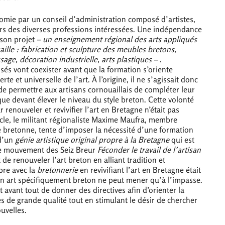
nomie par un conseil d’administration composé d’artistes,
iers des diverses professions intéressées. Une indépendance
 son projet
– un enseignement régional des arts appliqués
aille : fabrication et sculpture des meubles bretons,
sage, décoration industrielle, arts plastiques –
.
és vont coexister avant que la formation s’oriente
te et universelle de l’art. À l’origine, il ne s’agissait donc
de permettre aux artisans cornouaillais de compléter leur
que devant élever le niveau du style breton. Cette volonté
ur renouveler et revivifier l’art en Bretagne n’était pas
cle, le militant régionaliste Maxime Maufra, membre
e bretonne, tente d’imposer la nécessité d’une formation
 d’un
génie artistique original propre à la Bretagne
qui est
 le mouvement des Seiz Breur
Féconder le travail de l’artisan
de renouveler l’art breton en alliant tradition et
pre avec la
bretonnerie
en revivifiant l’art en Bretagne était
un art spécifiquement breton ne peut mener qu’à l’impasse.
 avant tout de donner des directives afin d’orienter la
s de grande qualité tout en stimulant le désir de chercher
uvelles.