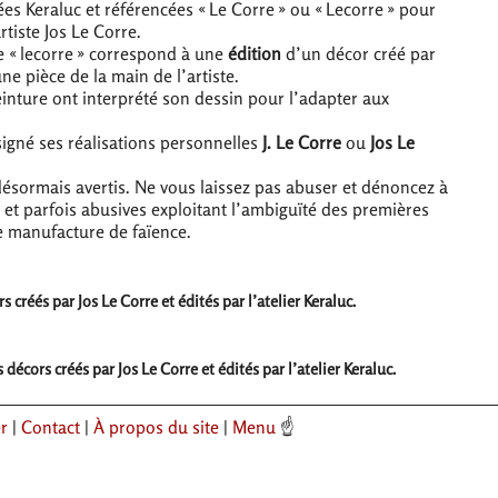
es Keraluc et référencées «
Le Corre
» ou «
Lecorre
» pour
rtiste Jos Le Corre.
e «
lecorre
» correspond à une
édition
d’un décor créé par
une pièce de la main de l’artiste.
einture ont interprété son dessin pour l’adapter aux
 signé ses réalisations personnelles
J. Le Corre
ou
Jos Le
désormais avertis. Ne vous laissez pas abuser et dénoncez à
es et parfois abusives exploitant l’ambiguïté des premières
e manufacture de faïence.
créés par Jos Le Corre et édités par l’atelier Keraluc.
écors créés par Jos Le Corre et édités par l’atelier Keraluc.
r
|
Contact
|
À propos du site
|
Menu
☝