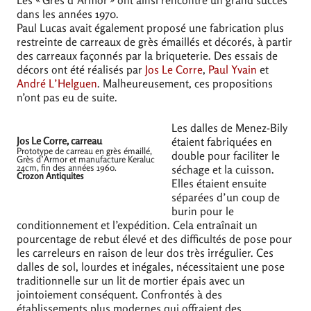
Les «
Grès d’Armor
» ont ainsi rencontré un grand succès
dans les années 1970.
Paul Lucas avait également proposé une fabrication plus
restreinte de carreaux de grès émaillés et décorés, à partir
des carreaux façonnés par la briqueterie. Des essais de
décors ont été réalisés par
Jos Le Corre
,
Paul Yvain
et
André L’Helguen
. Malheureusement, ces propositions
n’ont pas eu de suite.
Les dalles de Menez-Bily
Jos Le Corre, carreau
étaient fabriquées en
Prototype de carreau en grès émaillé,
double pour faciliter le
Grès d’Armor et manufacture Keraluc
24cm, fin des années 1960.
séchage et la cuisson.
Crozon Antiquites
Elles étaient ensuite
séparées d’un coup de
burin pour le
conditionnement et l’expédition. Cela entraînait un
pourcentage de rebut élevé et des difficultés de pose pour
les carreleurs en raison de leur dos très irrégulier. Ces
dalles de sol, lourdes et inégales, nécessitaient une pose
traditionnelle sur un lit de mortier épais avec un
jointoiement conséquent. Confrontés à des
établissements plus modernes qui offraient des