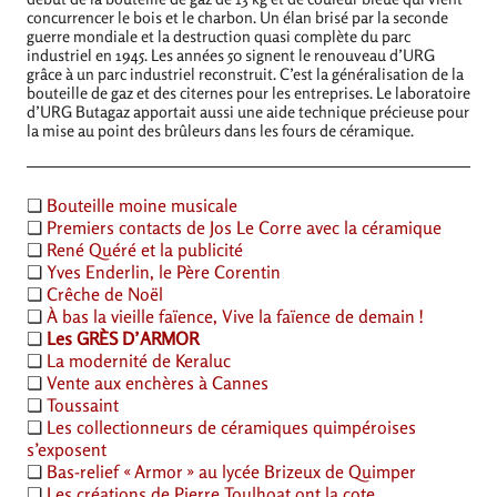
concurrencer le bois et le charbon. Un élan brisé par la seconde
guerre mondiale et la destruction quasi complète du parc
industriel en 1945. Les années 50 signent le renouveau d’
URG
grâce à un parc industriel reconstruit. C’est la généralisation de la
bouteille de gaz et des citernes pour les entreprises. Le laboratoire
d’
URG
Butagaz apportait aussi une aide technique précieuse pour
la mise au point des brûleurs dans les fours de céramique.
❏
Bouteille moine musicale
❏
Premiers contacts de Jos Le Corre avec la céramique
❏
René Quéré et la publicité
❏
Yves Enderlin, le Père Corentin
❏
Crêche de Noël
❏
À bas la vieille faïence, Vive la faïence de demain
!
❏
Les
GR
ÈS D’
ARMOR
❏
La modernité de Keraluc
❏
Vente aux enchères à Cannes
❏
Toussaint
❏
Les collectionneurs de céramiques quimpéroises
s’exposent
❏
Bas-relief «
Armor
» au lycée Brizeux de Quimper
❏
Les créations de Pierre Toulhoat ont la cote.