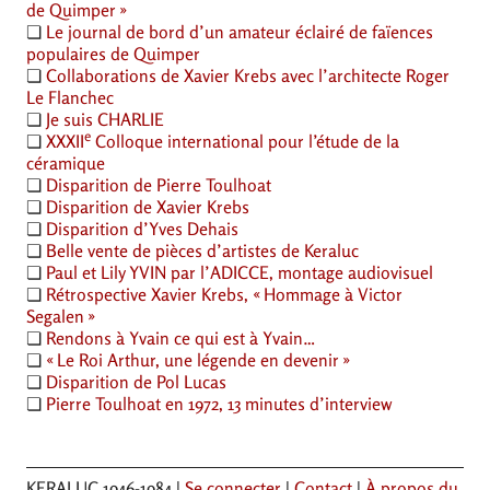
de Quimper
»
❏
Le journal de bord d’un amateur éclairé de faïences
populaires de Quimper
❏
Collaborations de Xavier Krebs avec l’architecte Roger
Le Flanchec
❏
Je suis
CHARLIE
e
❏
XXXII
Colloque international pour l’étude de la
céramique
❏
Disparition de Pierre Toulhoat
❏
Disparition de Xavier Krebs
❏
Disparition d’Yves Dehais
❏
Belle vente de pièces d’artistes de Keraluc
❏
Paul et Lily
YVIN
par l’
ADICCE
, montage audiovisuel
❏
Rétrospective Xavier Krebs, «
Hommage à Victor
Segalen
»
❏
Rendons à Yvain ce qui est à Yvain…
❏
«
Le Roi Arthur, une légende en devenir
»
❏
Disparition de Pol Lucas
❏
Pierre Toulhoat en 1972, 13 minutes d’interview
KERALUC
1946-1984 |
Se connecter
|
Contact
|
À propos du