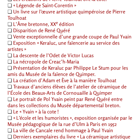
❏
«
Légende de Saint-Corentin
»
❏
Un livre sur l’œuvre artistique quimpéroise de Pierre
Toulhoat
e
❏
L’Âme bretonne,
XX
édition
❏
Disparition de René Quéré
❏
Vente exceptionnelle d’une grande coupe de Paul Yvain
❏
Exposition «
Keraluc, une faïencerie au service des
artistes
»
❏
La descente de l’Odet de Victor Lucas
❏
La nécropole de Creac’h-Maria
❏
Présentation de Keraluc par Philippe Le Stum pour les
amis du Musée de la faïence de Quimper.
❏
La création d’Adam et Ève à la manière Toulhoat
❏
Travaux d’anciens élèves de l’atelier de céramique de
l’École des Beaux-Arts de Cornouaille à Quimper
❏
Le portrait de Pol Yvain peint par René Quéré entre
dans les collections du Musée départemental breton.
❏
Le «
Yvain
» à la cote
!
❏
«
L’école et les humoristes
», exposition organisée par le
Musée pédagogique de la rue d’Ulm à Paris en 1952
❏
La ville de Cancale rend hommage à Paul Yvain
❏
Derniers exemplaires du livre «
La céramique artistique