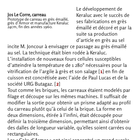
Le développement de
Jos Le Corre, carreau
Keraluc avec le succès de
Prototype de carreau en grès émaillé,
ses fabrications en grès
grès d’Armor et manufacture Keraluc
24cm, fin des années 1960.
émaillé et décoré et par la
suite sa production
d’article en grès au sel
incite M. Joncour à envisager ce passage au grès émaillé
au sel. La technique était bien rodée à Keraluc.
L’installation de nouveaux fours cellules susceptibles
d’atteindre la température de 1 280° nécessaires pour la
vitrification de l’argile à grès et son salage
[
1
]
en fin de
cuisson est concrétisée avec l’aide de Paul Lucas et de la
société
URG
Butagaz.
[
2
]
Tout comme les briques, les carreaux étaient modelés par
filage et découpe sur les mêmes machines. Il suffisait de
modifier la sortie pour obtenir un prisme adapté au profil
du carreau plutôt qu’à celui de la brique. La forme en
deux dimensions, étirée à l’infini, était découpée pour
définir la troisième dimension, permettant ainsi d’obtenir
des dalles de longueur variable, qu’elles soient carrées ou
rectangulaires.