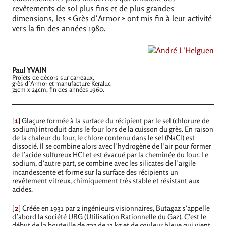
revêtements de sol plus fins et de plus grandes
dimensions, les «
Grès d’Armor
» ont mis fin à leur activité
vers la fin des années 1980.
Paul
YVAIN
Projets de décors sur carreaux,
grès d’Armor et manufacture Keraluc
74cm x 24cm, fin des années 1960.
[
1
]
Glaçure formée à la surface du récipient par le sel (chlorure de
sodium) introduit dans le four lors de la cuisson du grès. En raison
de la chaleur du four, le chlore contenu dans le sel (NaCl) est
dissocié. Il se combine alors avec l’hydrogène de l’air pour former
de l’acide sulfureux HCl et est évacué par la cheminée du four. Le
sodium, d’autre part, se combine avec les silicates de l’argile
incandescente et forme sur la surface des récipients un
revêtement vitreux, chimiquement très stable et résistant aux
acides.
[
2
]
Créée en 1931 par 2 ingénieurs visionnaires, Butagaz s’appelle
d’abord la société
URG
(Utilisation Rationnelle du Gaz). C’est le
début de la bouteille de gaz de 13 kg et de couleur bleue qui vient