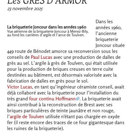
Les
GR
ÈS D’
ARMOR
23 novembre 2025
Dans les
La briqueterie Joncour dans les années 1960
années 1960,
Vue aérienne de la briqueterie Joncour à Menez-Bily,
l’ancienne
au fond les carrières d’argile et l’anse de Toulven.
briqueterie
Joncour située
449 route de Bénodet amorce sa reconversion sous les
conseils de
Paul Lucas
avec une production de dalles de
grès au sel. L’argile à grès de Toulven, qui était utilisée
pour la production de briques creuses en terre cuite
destinées au bâtiment, est désormais valorisée avec la
fabrication de dalles en grès pour le sol.
Victor Lucas
, en tant qu’ingénieur céramiste conseil, avait
déjà collaboré avec la briqueterie pour l’installation du
très grand
four continu Hoffmann
. La briqueterie avait
ainsi contribué à la reconstruction de Brest avec ses
briques particulières de teinte jaunâtre et non rouge,
l’
argile de Toulven
utilisée n’étant pas chargée en oxyde
fer (il reste encore des traces de ce four gigantesque dans
les ruines de la briqueterie).