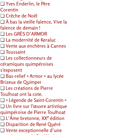
❏
Yves Enderlin, le Père
Corentin
❏
Crêche de Noël
❏
À bas la vieille faïence, Vive la
faïence de demain
!
❏
Les
GR
ÈS D’
ARMOR
❏
La modernité de Keraluc
❏
Vente aux enchères à Cannes
❏
Toussaint
❏
Les collectionneurs de
céramiques quimpéroises
s’exposent
❏
Bas-relief «
Armor
» au lycée
Brizeux de Quimper
❏
Les créations de Pierre
Toulhoat ont la cote.
❏
«
Légende de Saint-Corentin
»
❏
Un livre sur l’œuvre artistique
quimpéroise de Pierre Toulhoat
e
❏
L’Âme bretonne,
XX
édition
❏
Disparition de René Quéré
❏
Vente exceptionnelle d’une