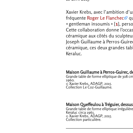
Xavier Krebs, avec l’ambition d’un
fréquente
Roger Le Flanchec
qu
«
gentleman insoumis
»
[
1
]
, pers
Cette collaboration donne l’occas
céramique aux côtés du sculpte
Joseph Guillaume à Perros-Guirec
céramique, ces deux grandes table
Keraluc.
Maison Guillaume à Perros-Guirec, de
Grande table de forme elliptique de 308 cm 
1960.
© Xavier Krebs,
ADAGP
, 2015.
Collection Le Coz-Guillaume.
Maison Queffeulou à Tréguier, dessus
Grande table de forme elliptique irrégulièr
Keraluc circa 1961.
© Xavier Krebs,
ADAGP
, 2015.
Collection particulière.