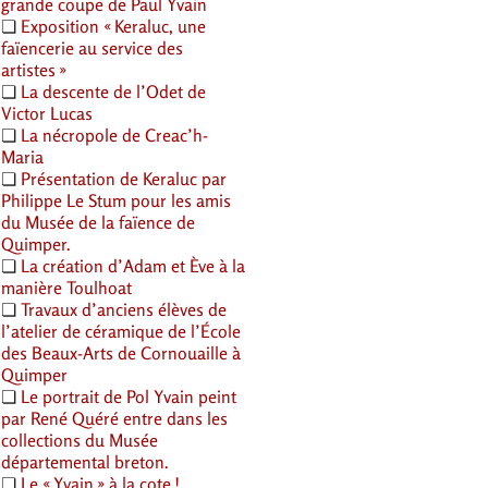
grande coupe de Paul Yvain
❏
Exposition «
Keraluc, une
faïencerie au service des
artistes
»
❏
La descente de l’Odet de
Victor Lucas
❏
La nécropole de Creac’h-
Maria
❏
Présentation de Keraluc par
Philippe Le Stum pour les amis
du Musée de la faïence de
Quimper.
❏
La création d’Adam et Ève à la
manière Toulhoat
❏
Travaux d’anciens élèves de
l’atelier de céramique de l’École
des Beaux-Arts de Cornouaille à
Quimper
❏
Le portrait de Pol Yvain peint
par René Quéré entre dans les
collections du Musée
départemental breton.
❏
Le «
Yvain
» à la cote
!