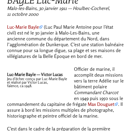
BAYLE
Luc-Marie
Malo-les-Bains, 30 janvier 1911 — Houlbec-Cocherel,
11 octobre 2000
Luc-Marie Bayle
(Luc Paul Marie Antoine pour l’état
civil) est né le 30 janvier à Malo-Les-Bains, une
ancienne commune du département du Nord, dans
l’agglomération de Dunkerque. C’est une station balnéaire
connue pour sa longue digue, sa plage et ses maisons de
villégiatures de la Belle Époque en bord de mer.
Officier de marine, il
Luc-Marie Bayle — Victor Lucas
accomplit deux missions
Jeu d’échec conçu par Luc-Marie Bayle
vers la terre Adélie sur le
et réalisé par Victor Lucas,
faïence, ca 1948.
bâtiment polaire
Commandant Charcot
en 1949 puis 1950 sous le
commandement du capitaine de frégate
Max Douguet
. Il
assure à bord les missions multiples de photographe,
historiographe et peintre officiel de la marine.
C’est dans le cadre de la préparation de la première