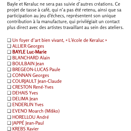
Bayle et Keraluc ne sera pas suivie d’autres créations. Ce
projet de tasse à café, qui n’a pas été retenu, ainsi que sa
participation au jeu d’échecs, représentent son unique
contribution à la manufacture, qui privilégiait un contact
plus direct avec des artistes travaillant au sein des ateliers.
❏
Un foyer d’art bien vivant, «
L’école de Keraluc
»
❏
ALLIER
Georges
❏
BAYLE
Luc-Marie
❏
BLANCHARD
Alain
❏
BOULBAIN
Jean
❏
BREGEON
-
LUCAS
Paule
❏
CONNAN
Georges
❏
COURJAULT
Jean-Claude
❏
CRESTON
René-Yves
❏
DEHAIS
Yves
❏
DELIMA
Jean
❏
ENDERLIN
Yves
❏
EVENO
Moarch (Miško)
❏
HORELLOU
André
❏
JAPP
É Jean-Paul
❏
KREBS
Xavier