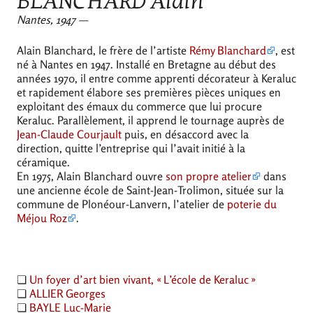
BLANCHARD
Alain
Nantes, 1947 —
Alain Blanchard, le frère de l’artiste
Rémy Blanchard
, est
né à Nantes en 1947. Installé en Bretagne au début des
années 1970, il entre comme apprenti décorateur à Keraluc
et rapidement élabore ses premières pièces uniques en
exploitant des émaux du commerce que lui procure
Keraluc. Parallèlement, il apprend le tournage auprès de
Jean-Claude Courjault
puis, en désaccord avec la
direction, quitte l’entreprise qui l’avait initié à la
céramique.
En 1975, Alain Blanchard ouvre
son propre atelier
dans
une ancienne école de Saint-Jean-Trolimon, située sur la
commune de Plonéour-Lanvern, l’atelier de
poterie du
Méjou Roz
.
❏
Un foyer d’art bien vivant, «
L’école de Keraluc
»
❏
ALLIER
Georges
❏
BAYLE
Luc-Marie