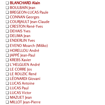
❏
BLANCHARD
Alain
❏
BOULBAIN
Jean
❏
BREGEON
-
LUCAS
Paule
❏
CONNAN
Georges
❏
COURJAULT
Jean-Claude
❏
CRESTON
René-Yves
❏
DEHAIS
Yves
❏
DELIMA
Jean
❏
ENDERLIN
Yves
❏
EVENO
Moarch (Miško)
❏
HORELLOU
André
❏
JAPP
É Jean-Paul
❏
KREBS
Xavier
❏
L’
HELGUEN
André
❏
LE
CORRE
Jos
❏
LE
ROUZIC
René
❏
LÉ
ONARDI
Giovani
❏
LUCAS
Antoine
❏
LUCAS
Paul
❏
LUCAS
Victor
❏
MAZUET
Jean
❏
MILLOT
Jean-Pierre