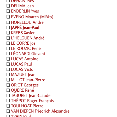
❏
DEHAIS
Yves
❏
DELIMA
Jean
❏
ENDERLIN
Yves
❏
EVENO
Moarch (Miško)
❏
HORELLOU
André
❏
JAPP
É Jean-Paul
❏
KREBS
Xavier
❏
L’
HELGUEN
André
❏
LE
CORRE
Jos
❏
LE
ROUZIC
René
❏
LÉ
ONARDI
Giovani
❏
LUCAS
Antoine
❏
LUCAS
Paul
❏
LUCAS
Victor
❏
MAZUET
Jean
❏
MILLOT
Jean-Pierre
❏
ORIOT
Georges
❏
QU
ÉRÉ René
❏
TABURET
Jean-Claude
❏
TH
É
POT
Roger-François
❏
TOULHOAT
Pierre
❏
VAN
DIEPEN
Friedrich Alexandre
❏
YVAIN
Paul