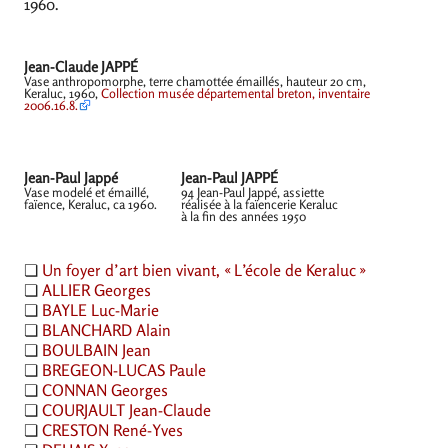
1960.
Jean-Claude
JAPP
É
Vase anthropomorphe, terre chamottée émaillés, hauteur 20 cm,
Keraluc, 1960,
Collection musée départemental breton, inventaire
2006.16.8.
Jean-Paul Jappé
Jean-Paul
JAPP
É
Vase modelé et émaillé,
94 Jean-Paul Jappé, assiette
faïence, Keraluc, ca 1960.
réalisée à la faïencerie Keraluc
à la fin des années 1950
❏
Un foyer d’art bien vivant, «
L’école de Keraluc
»
❏
ALLIER
Georges
❏
BAYLE
Luc-Marie
❏
BLANCHARD
Alain
❏
BOULBAIN
Jean
❏
BREGEON
-
LUCAS
Paule
❏
CONNAN
Georges
❏
COURJAULT
Jean-Claude
❏
CRESTON
René-Yves