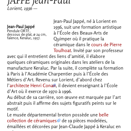
JAPP
É Jean-Paul
Lorient, 1936 —
Jean-Paul Jappé, né à Lorient en
Jean-Paul Jappé
1936, suit une formation artistique
Pendule
ORTF
,
à l’École des Beaux-Arts de
dessous de plat, ø 24 cm,
faïence, Keraluc, 1957.
Quimper où il pratique la
céramique dans le
cours de Pierre
Toulhoat
. Invité par son professeur
avec qui il entretient des liens d’amitié, il élabore
quelques céramiques originales dans les ateliers de la
manufacture Keraluc. Par la suite, il complète sa formation
à Paris à l’Académie Charpentier puis à l’École des
Métiers d’Art. Revenu sur Lorient, d’abord chez
l’
architecte Henri Conan
, il devient enseignant à l’École
d’Art où il exerce de 1970 à 1996.
Au début de sa carrière, son œuvre est marquée par l’art
abstrait puis il affirme des sujets figuratifs peints sur le
motif.
Le musée départemental breton possède une
belle
collection de céramiques
de 19 pièces modelées,
émaillées et décorées par Jean-Claude Jappé à Keraluc en